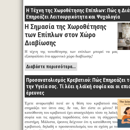
Η Τέχνη της Χωροθέτησης Επίπλων: Πώς η Διά
Επηρεάζει Λειτουργικότητα και Ψυχολογία
Η Σημασία της Χωροθέτησης
των Επίπλων στον Χώρο
Διαβίωσης
Η τέχνη της τοποθέτησης των επίπλων μπορεί να μας
εξασφαλίσει ένα αρμονικό χώρο διαβίωσης!
Διαβάστε περισσότερα...
Προσανατολισμός Κρεβατιού: Πώς Επηρεάζει τ
την Υγεία σας. Τί λέει η λαϊκή σοφία και οι επ
έρευνες
Έχετε αναρωτηθεί ποτέ αν η θέση του κρεβατιού σας
επηρεάζει τον ύπνο σας; Αν ναι, δεν είστε οι μόνοι! Η
κατεύθυνση του κρεβατιού έχει απασχολήσει τόσο τη λαϊκή
σοφία και τις αρχαίες παραδόσεις όσο και τη σύγχρονη
επιστήμη. Μάλιστα, έρευνες δείχνουν ότι η κατεύθυνση του
κρεβατιού, δηλαδή ο προσανατολισμός του σε σχέση με το