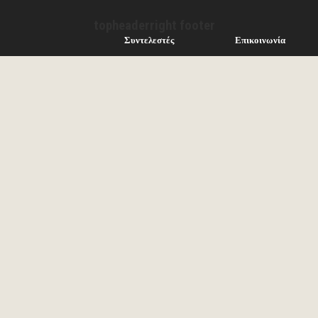
topheaderright footer
Συντελεστές
Επικοινωνία