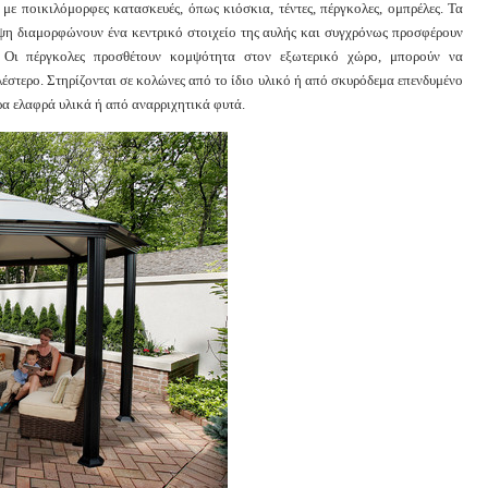
με ποικιλόμορφες κατασκευές, όπως κιόσκια, τέντες, πέργκολες, ομπρέλες. Τα
ψη διαμορφώνουν ένα κεντρικό στοιχείο της αυλής και συγχρόνως προσφέρουν
 Οι πέργκολες προσθέτουν κομψότητα στον εξωτερικό χώρο, μπορούν να
έστερο. Στηρίζονται σε κολώνες από το ίδιο υλικό ή από σκυρόδεμα επενδυμένο
α ελαφρά υλικά ή από αναρριχητικά φυτά.