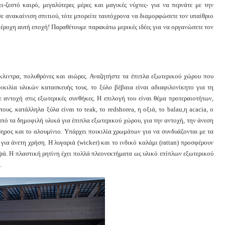
ζεστό καιρό, μεγαλύτερες μέρες και μαγικές νύχτες- για να περνάτε με την
σε ανακαίνιση σπιτιού, τότε μπορείτε ταυτόχρονα να διαμορφώσετε τον υπαίθριο
πέροχη αυτή εποχή! Παραθέτουμε παρακάτω μερικές ιδέες για να οργανώσετε τον
λιντρα, πολυθρόνες και αιώρες. Αναζητήστε τα έπιπλα εξωτερικού χώρου που
οικιλία υλικών κατασκευής τους. το ξύλο βέβαια είναι αδιαφιλονίκητο για τη
ε αντοχή στις εξωτερικές συνθήκες. Η επιλογή του είναι θέμα προτεραιοτήτων,
υς. κατάλληλα ξύλα είναι το teak, το redshorea, η οξιά, το balau,η acacia, ο
από τα δημοφιλή υλικά για έπιπλα εξωτερικού χώρου, για την αντοχή, την άνεση
δηρος και το αλουμίνιο. Υπάρχει ποικιλία χρωμάτων για να συνδυάζονται με τα
ια άνετη χρήση. Η λυγαριά (wicker) και το ινδικό καλάμι (rattan) προσφέρουν
ψά. Η πλαστική ρητίνη έχει πολλά πλεονεκτήματα ως υλικό επίπλων εξωτερικού
.