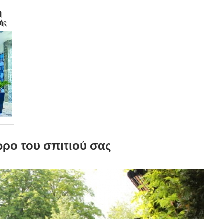
Η
κής
ρο του σπιτιού σας