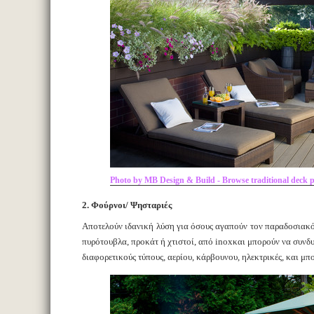
Photo by MB Design & Build - Browse traditional deck 
2. Φούρνοι/ Ψησταριές
Αποτελούν ιδανική λύση για όσους αγαπούν τον παραδοσιακό 
πυρότουβλα, προκάτ ή χτιστοί, από inoxκαι μπορούν να συνδυ
διαφορετικούς τύπους, αερίου, κάρβουνου, ηλεκτρικές, και μπο