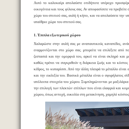
Αυτό το καλοκαίρι απολαύστε οτιδήποτε υπέροχο προσφέρει-
οικογένεια και τους φίλους σας. Αν αποφασίσετε να προβείτε 
χώρο του σπιτιού σας, αυλή ή κήπο, και να απολαύσετε την υ
υπαίθριο χώρο του σπιτιού σας.
1. Έπιπλα εξωτερικού χώρου
Χαλαρώστε στην αυλή σας με αναπαυτικούς καναπέδες, ανάκ
εναρμονίζονται στο χώρο σας. μπορείτε να επιλέξετε από π
ζεστασιά και την ομορφιά του, αρκεί να είναι σκληρό και μ
καθώς πρέπει να συγκριθούν η διάρκεια ζωής και το κόστος το
κέδρος, το κυπαρίσσι. Από την άλλη πλευρά το μέταλλο είναι 
και την ευελιξία του. Βασικά μέταλλα είναι ο σφυρήλατος σί
υπόλοιπα στοιχεία του χώρου. Συμπληρώνονται με μαξιλάρια γ
την επιλογή των πλεκτών επίπλων που είναι ελαφριά και κομ
χώρου, όπως αντοχή, ευκολία στη μετακίνηση, χαμηλό κόστος