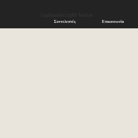
topheaderright footer
Συντελεστές
Επικοινωνία