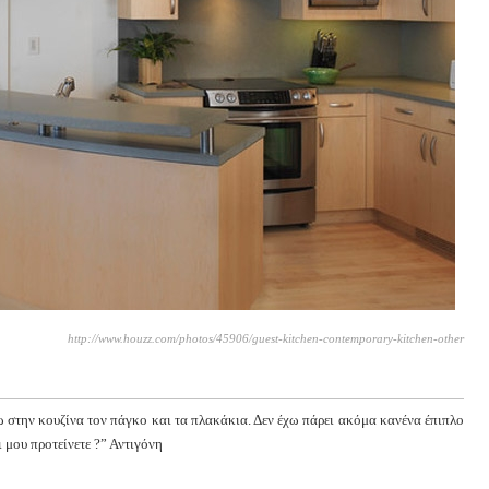
http://www.houzz.com/photos/45906/guest-kitchen-contemporary-kitchen-other
 στην κουζίνα τον πάγκο και τα πλακάκια. Δεν έχω πάρει ακόμα κανένα έπιπλο
 μου προτείνετε ?” Αντιγόνη