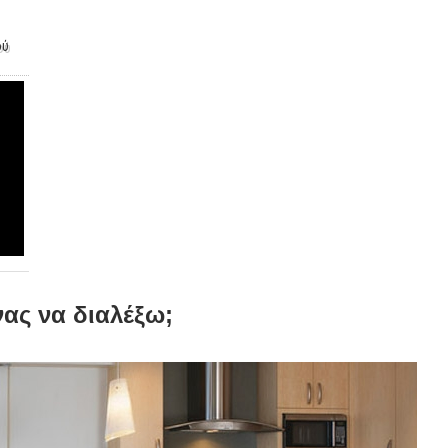
ού
νας να διαλέξω;