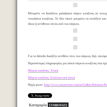
Μπορείτε να διαλέξετε χαλαζιακό πάγκο κουζίνας σε ανο
ντουλάπια κουζίνας. Το ίδιο υλικό μπορείτε να επιλέξετε κα
ίδιου ή αντίθετου τόνου από του πάγκου.
Για το δάπεδο διαλέξτε αντίθετο τόνο του πάγκου, δηλ. σκού
Περισσότερες πληροφορίες για υλικά πάγκου κουζίνας στα σχ
Πάγκοι κουζίνας- Υλικά
Πάγκοι κουζίνας- Εναλλακτικά υλικά
Πηγή φωτο:
http://www.caesarstone.com/en/Gallery/Kitchens/Pa
Κατηγορία
ΣΥΜΒΟΥΛΕΣ