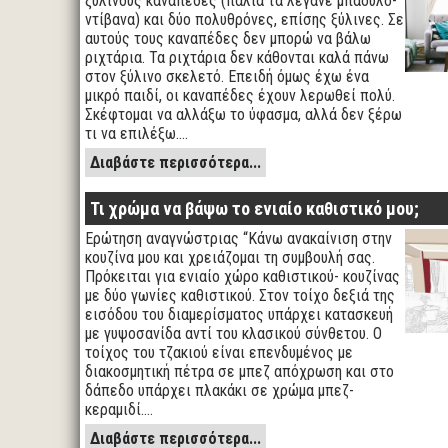
ξύλινους καναπέδες (παλιά τα λέγανε μπαουλο-
ντίβανα) και δύο πολυθρόνες, επίσης ξύλινες. Σε
αυτούς τους καναπέδες δεν μπορώ να βάλω
ριχτάρια. Τα ριχτάρια δεν κάθονται καλά πάνω
στον ξύλινο σκελετό. Επειδή όμως έχω ένα
μικρό παιδί, οι καναπέδες έχουν λερωθεί πολύ.
Σκέφτομαι να αλλάξω το ύφασμα, αλλά δεν ξέρω
τι να επιλέξω.…
Διαβάστε περισσότερα...
Τι χρώμα να βάψω το ενιαίο καθιστικό μου;
Ερώτηση αναγνώστριας “Κάνω ανακαίνιση στην
κουζίνα μου και χρειάζομαι τη συμβουλή σας.
Πρόκειται για ενιαίο χώρο καθιστικού- κουζίνας
με δύο γωνίες καθιστικού. Στον τοίχο δεξιά της
εισόδου του διαμερίσματος υπάρχει κατασκευή
με γυψοσανίδα αντί του κλασικού σύνθετου. Ο
τοίχος του τζακιού είναι επενδυμένος με
διακοσμητική πέτρα σε μπεζ απόχρωση και στο
δάπεδο υπάρχει πλακάκι σε χρώμα μπεζ-
κεραμιδί.…
Διαβάστε περισσότερα...