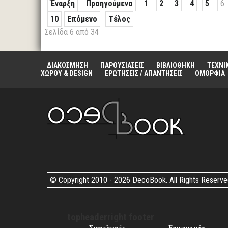
Έναρξη
Προηγούμενο
1
2
3
4
5
6
10
Επόμενο
Τέλος
Σελίδα 6 από 34
ΔΙΑΚΟΣΜΗΣΗ
ΠΑΡΟΥΣΙΑΣΕΙΣ
ΒΙΒΛΙΟΘΗΚΗ
ΤΕΧΝΙ
ΧΩΡΟΥ & DESIGN
ΕΡΩΤΗΣΕΙΣ / ΑΠΑΝΤΗΣΕΙΣ
ΟΜΟΡΦΙΑ
© Copyright 2010 -
2026 DecoBook. All Rights Reserv
topheaderright footer
Συντελεστές
Επικοινωνία