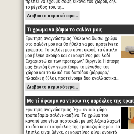
πρέπει να έχουμε σαφή εικόνα του χώρου, δηλ.
το μέγεθος του, τη…
Διαβάστε περισσότερα...
Τι χρώμα να βάψω το σαλόνι μου;
Ερώτηση αναγνώστριας “Θέλω να δώσω χρώμα
στο σαλόνι μου και θα ήθελα να μου προτείνετε
χρώματα. Το σαλόνι μου είναι εκρού, τα έπιπλα
μου βέγκε σκούρο και οι κουρτίνες μου λαδί.
Ευχαριστώ εκ των προτέρων.” Βιργινία Η άποψη
μας Επειδή δεν γνωρίζουμε το μέγεθος του
χώρου και το υλικό του δαπέδου (μάρμαρο/
πλακάκι ή ξύλο), προτείνουμε δύο εναλλακτικά…
Διαβάστε περισσότερα...
Με τί ύφασμα να ντύσω τις καρέκλες της τραπ
Ερώτηση αναγνώστριας: Έχω ενιαίο χώρο
τραπεζαρία-σαλόνι-κουζίνα. Tο χρώμα του
καναπέ μου είναι πορτοκαλί με μαξιλάρια λαχανί
το ίδιο και οι καρέκλες της τραπεζαρίας μου. Tα
έπιπλα είναι βέγκε, οι κουρτίνες είναι ανοικτό