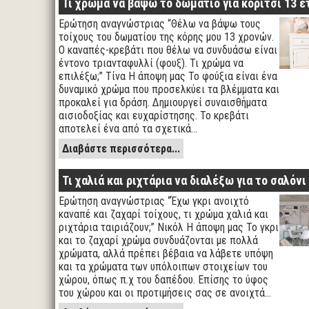
Τι χρώμα να βάψω το δωμάτιο για κορίτσι 13 ε
Ερώτηση αναγνώστριας “Θέλω να βάψω τους
τοίχους του δωματίου της κόρης μου 13 χρονών.
Ο καναπές-κρεβάτι που θέλω να συνδυάσω είναι
έντονο τριανταφυλλί (φουξ). Τι χρώμα να
επιλέξω;” Τίνα Η άποψη μας Το φούξια είναι ένα
δυναμικό χρώμα που προσελκύει τα βλέμματα και
προκαλεί για δράση. Δημιουργεί συναισθήματα
αισιοδοξίας και ευχαρίστησης. Το κρεβάτι
αποτελεί ένα από τα σχετικά…
Διαβάστε περισσότερα...
Τι χαλιά και ριχτάρια να διαλέξω για το σαλόνι
Ερώτηση αναγνώστριας “Έχω γκρι ανοιχτό
καναπέ και ζαχαρί τοίχους, τι χρώμα χαλιά και
ριχτάρια ταιριάζουν;” Νικόλ Η άποψη μας Το γκρι
και το ζαχαρί χρώμα συνδυάζονται με πολλά
χρώματα, αλλά πρέπει βέβαια να λάβετε υπόψη
και τα χρώματα των υπόλοιπων στοιχείων του
χώρου, όπως π.χ του δαπέδου. Επίσης το ύφος
του χώρου και οι προτιμήσεις σας σε ανοιχτά…