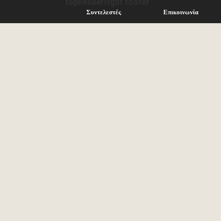
topheaderright footer
Συντελεστές
Επικοινωνία