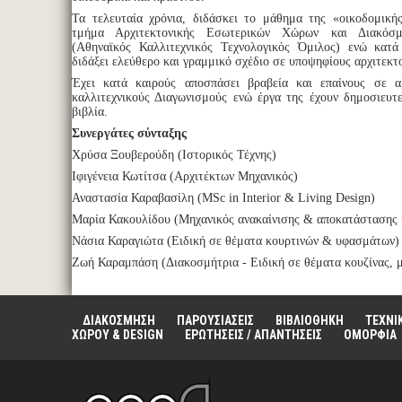
Τα τελευταία χρόνια, διδάσκει το μάθημα της «οικοδομική
τμήμα Αρχιτεκτονικής Εσωτερικών Χώρων και Διακό
(Αθηναϊκός Καλλιτεχνικός Τεχνολογικός Όμιλος) ενώ κατά
διδάξει ελεύθερο και γραμμικό σχέδιο σε υποψηφίους αρχιτεκτ
Έχει κατά καιρούς αποσπάσει βραβεία και επαίνους σε αρ
καλλιτεχνικούς Διαγωνισμούς ενώ έργα της έχουν δημοσιευτε
βιβλία.
Συνεργάτες σύνταξης
Χρύσα Ξουβερούδη (Ιστορικός Τέχνης)
Ιφιγένεια Κωτίτσα (Αρχιτέκτων Μηχανικός)
Αναστασία Καραβασίλη (MSc in Interior & Living Design)
Μαρία Κακουλίδου (Μηχανικός ανακαίνισης & αποκατάστασης 
Νάσια Καραγιώτα (Ειδική σε θέματα κουρτινών & υφασμάτων)
Ζωή Καραμπάση (Διακοσμήτρια - Ειδική σε θέματα κουζίνας, 
ΔΙΑΚΟΣΜΗΣΗ
ΠΑΡΟΥΣΙΑΣΕΙΣ
ΒΙΒΛΙΟΘΗΚΗ
ΤΕΧΝΙ
ΧΩΡΟΥ & DESIGN
ΕΡΩΤΗΣΕΙΣ / ΑΠΑΝΤΗΣΕΙΣ
ΟΜΟΡΦΙΑ