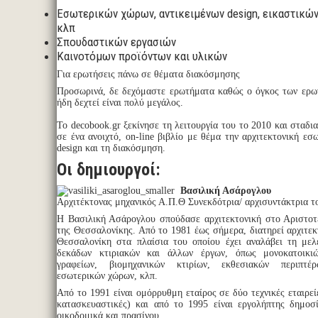
Εσωτερικών χώρων, αντικειμένων design, εικαστικών
κλπ
Σπουδαστικών εργασιών
Καινοτόμων προϊόντων και υλικών
Για ερωτήσεις πάνω σε θέματα διακόσμησης
Προσωρινά, δε δεχόμαστε ερωτήματα καθώς ο όγκος των ερω
ήδη δεχτεί είναι πολύ μεγάλος.
To decobook.gr ξεκίνησε τη λειτουργία του το 2010 και σταδ
σε ένα ανοιχτό, on-line βιβλίο με θέμα την αρχιτεκτονική εσ
design και τη διακόσμηση.
Οι δημιουργοί:
Βασιλική Ασάρογλου
Αρχιτέκτονας μηχανικός Α.Π.Θ Συνεκδότρια/ αρχισυντάκτρια τ
Η Βασιλική Ασάρογλου σπούδασε αρχιτεκτονική στο Αριστοτ
της Θεσσαλονίκης. Από το 1981 έως σήμερα, διατηρεί αρχιτεκ
Θεσσαλονίκη στα πλαίσια του οποίου έχει αναλάβει τη μελ
δεκάδων κτιριακών και άλλων έργων, όπως μονοκατοικιώ
γραφείων, βιομηχανικών κτιρίων, εκθεσιακών περιπτέ
εσωτερικών χώρων, κλπ.
Από το 1991 είναι ομόρρυθμη εταίρος σε δύο τεχνικές εταιρεί
κατασκευαστικές) και από το 1995 είναι εργολήπτης δημοσ
οικοδομικά και πρασίνου.