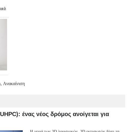
ικό
n, Ανακαίνιση
HPC): ένας νέος δρόμος ανοίγεται για
Η γενιά των 3D λογισμικών, 3D εκτυπωτών δίνει τη