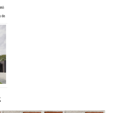
από
x de
ς