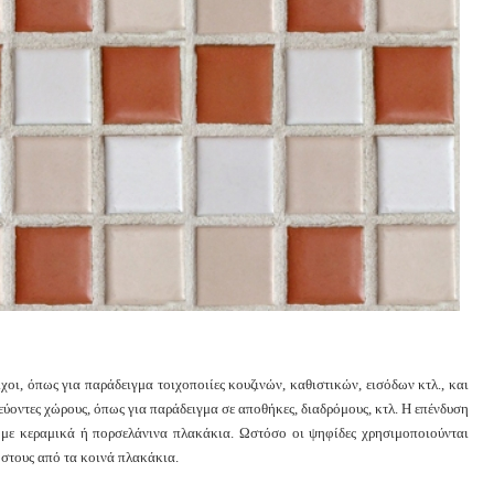
χοι, όπως για παράδειγμα τοιχοποιίες κουζινών, καθιστικών, εισόδων κτλ., και
ερεύοντες χώρους, όπως για παράδειγμα σε αποθήκες, διαδρόμους, κτλ. Η επένδυση
η με κεραμικά ή πορσελάνινα πλακάκια. Ωστόσο οι ψηφίδες χρησιμοποιούνται
στους από τα κοινά πλακάκια.