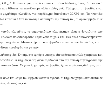
ς 4-8 χιλ. Η τοποθέτησή τους δεν είναι και τόσο δύσκολη, όπως στο κλασικό
 που θέλουμε να επενδύσουμε αλλά πολλές μαζί. Πράγματι, οι ψηφίδες είναι
ας μεγαλύτερα πλακίδια, για παράδειγμα διαστάσεων 30X30 cm. Τα πλακίδια
κο κονίαμα. Όταν το κονίαμα αποκτήσει την αντοχή του, οι αρμοί γεμίζουν με
ατα.
κοινών πλακιδίων, το σημαντικότερο πλεονέκτημα είναι η δυνατότητα των
 κολώνες, θολωτές οροφές, καμπύλους τοίχους κτλ. Ένα άλλο πλεονέκτημα είναι
οίητο ψηφιδωτό. Μειονεκτήματα των ψηφίδων είναι το υψηλό κόστος και ο
 θέσεις προεξοχών και γωνιών.
 υαλοψηφίδες. Επίσης, στο εμπόριο υπάρχει μία τεράστια ποικιλία χρωμάτων και
ν επενδυθεί με ψηφίδες αυτές χαρακτηρίζονται από την αντοχή στην υγρασία, την
καταπονήσεις. Σε γενικές γραμμές, οι ψηφίδες έχουν παρόμοιες ιδιότητες με τα
υς αλλά και λόγω του υψηλού κόστους αγοράς, οι ψηφίδες χρησιμοποιούνται σε
ίων, σε κουζίνες κτλ.