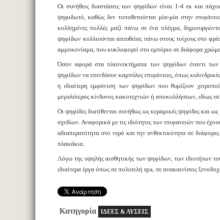
Οι συνήθεις διαστάσεις των ψηφίδων είναι 1-4 εκ και πάχο
ψηφιδωτό, καθώς δεν τοποθετούνται μία-μία στην επιφάνεια
κολλημένες πολλές μαζί πάνω σε ένα πλέγμα, δημιουργώντ
ψηφίδων κολλιούνται απευθείας πάνω στους τοίχους στο φρέσ
αμμοκονίαμα, που κυκλοφορεί στο εμπόριο σε διάφορα χρώμ
Όσον αφορά στα πλεονεκτήματα των ψηφίδων έναντι των 
ψηφίδων να επενδύουν καμπύλες επιφάνειες, όπως κυλινδρικές
η ιδιαίτερη εμφάνιση των ψηφίδων που θυμίζουν χειροπ
μεγαλύτερος κίνδυνος κακοτεχνιών ή αποκολλήσεων, ιδίως σε
Οι ψηφίδες διατίθενται συνήθως ως κεραμικές ψηφίδες και ως
σχεδίων. Αναφορικά με τις ιδιότητες των επιφανειών που έχου
αδιαπερατότητα στο νερό και την ανθεκτικότητα σε διάφορες 
πλακάκια.
Λόγω της υψηλής αισθητικής των ψηφίδων, των ιδιοτήτων το
ιδιαίτερα έργα όπως σε πολυτελή spa, σε ανακαινίσεις ξενοδοχε
Κατηγορία
ΙΔΕΕΣ & ΛΥΣΕΙΣ