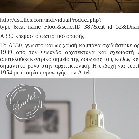
http://usa.flos.com/individualProduct.php?
type=&cat_name=Floor&seriesID=387&cat_id=52&Dna
A330 κρεμαστό φωτιστικό οροφής
Το A330, γνωστό και ως χρυσή καμπάνα σχεδιάστηκε αρχ
1939 από τον Φιλανδό αρχιτέκτονα και σχεδιαστή A
αποτελούσε κεντρικό σημείο της δουλειάς του, καθώς κα
σημαντικό ρόλο στην αρχιτεκτονική. Η εκδοχή για ευρε
1954 με εταιρία παραγωγής την Artek.