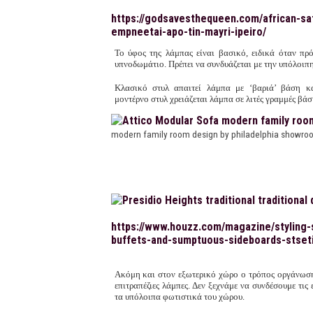
https://godsavesthequeen.com/african-saf
empneetai-apo-tin-mayri-ipeiro/
Το ύφος της λάμπας είναι βασικό, ειδικά όταν πρό
υπνοδωμάτιο. Πρέπει να συνδυάζεται με την υπόλοιπ
Κλασικό στυλ απαιτεί λάμπα με ‘βαριά’ βάση κα
μοντέρνο στυλ χρειάζεται λάμπα σε λιτές γραμμές βάσ
modern family room design by philadelphia showr
https://www.houzz.com/magazine/styling-s
buffets-and-sumptuous-sideboards-stset
Ακόμη και στον εξωτερικό χώρο ο τρόπος οργάνωσης
επιτραπέζιες λάμπες. Δεν ξεχνάμε να συνδέσουμε τις 
τα υπόλοιπα φωτιστικά του χώρου.