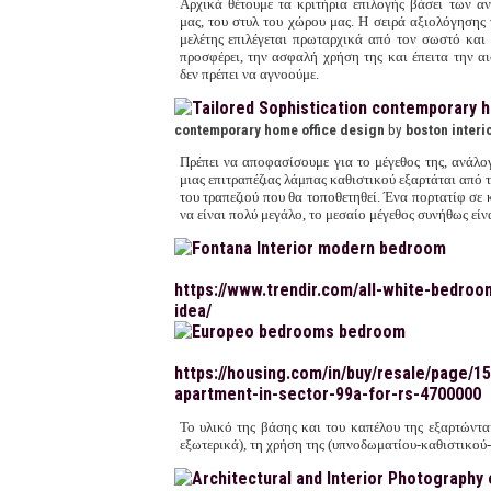
Αρχικά θέτουμε τα κριτήρια επιλογής βάσει των α
μας, του στυλ του χώρου μας. Η σειρά αξιολόγησης 
μελέτης επιλέγεται πρωταρχικά από τον σωστό και
προσφέρει, την ασφαλή χρήση της και έπειτα την α
δεν πρέπει να αγνοούμε.
contemporary home office design
by
boston interi
Πρέπει να αποφασίσουμε για το μέγεθος της, ανάλογ
μιας επιτραπέζιας λάμπας καθιστικού εξαρτάται από 
του τραπεζιού που θα τοποθετηθεί. Ένα πορτατίφ σε 
να είναι πολύ μεγάλο, το μεσαίο μέγεθος συνήθως είν
https://www.trendir.com/all-white-bedroo
idea/
https://housing.com/in/buy/resale/page/1
apartment-in-sector-99a-for-rs-4700000
Το υλικό της βάσης και του καπέλου της εξαρτώνται
εξωτερικά), τη χρήση της (υπνοδωματίου-καθιστικού-μ