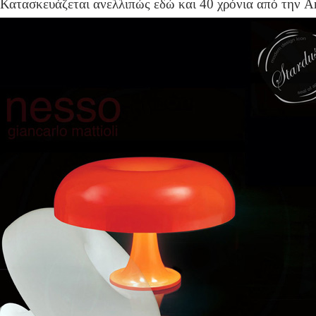
Κατασκευάζεται ανελλιπώς εδώ και 40 χρόνια από την Ar