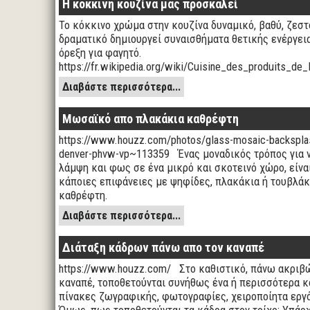
Η κόκκινη κουζίνα μας προσκαλεί
Το κόκκινο χρώμα στην κουζίνα δυναμικό, βαθύ, ζεστ
δραματικό δημιουργεί συναισθήματα θετικής ενέργεια
όρεξη για φαγητό.
https://fr.wikipedia.org/wiki/Cuisine_des_produits_d
Διαβάστε περισσότερα...
Μωσαϊκό απο πλακάκια καθρέφτη
https://www.houzz.com/photos/glass-mosaic-backsplas
denver-phvw-vp~113359 Ένας μοναδικός τρόπος για 
λάμψη και φως σε ένα μικρό και σκοτεινό χώρο, είνα
κάποιες επιφάνειες με ψηφίδες, πλακάκια ή τουβλάκ
καθρέφτη.
Διαβάστε περισσότερα...
Διάταξη κάδρων πάνω απο τον καναπέ
https://www.houzz.com/ Στο καθιστικό, πάνω ακριβ
καναπέ, τοποθετούνται συνήθως ένα ή περισσότερα κ
πίνακες ζωγραφικής, φωτογραφίες, χειροποίητα εργό