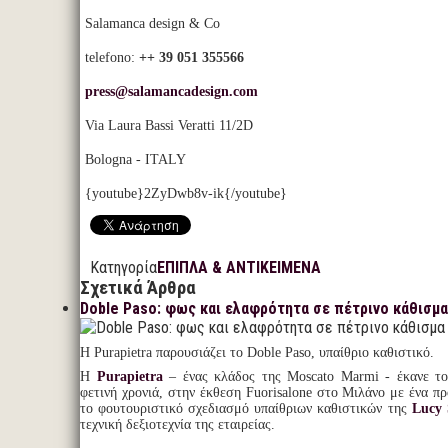
Salamanca design & Co
telefono:
++ 39 051 355566
press@salamancadesign.com
Via Laura Bassi Veratti 11/2D
Bologna - ITALY
{youtube}2ZyDwb8v-ik{/youtube}
Κατηγορία
ΕΠΙΠΛΑ & ΑΝΤΙΚΕΙΜΕΝΑ
Σχετικά Άρθρα
Doble Paso: φως και ελαφρότητα σε πέτρινο κάθισμα
Η Purapietra παρουσιάζει το Doble Paso, υπαίθριο καθιστικό.
Η
Purapietra
– ένας κλάδος της Moscato Marmi - έκανε το
φετινή χρονιά, στην έκθεση Fuorisalone στο Μιλάνο με ένα πρ
το φουτουριστικό σχεδιασμό υπαίθριων καθιστικών της
Lucy 
τεχνική δεξιοτεχνία της εταιρείας.