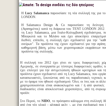
Η
Lucy Salamanca
παρουσίασε τη νέα συλλογή της για τ
LONDON.
Η Salamanca Design & Co παρουσίασε τη δεύτερη
(Αγαπημένος) κατά τη διάρκεια του TENT LONDON 2012. 
τη Lucy Salamanca, μια Ιταλο-Κολομβιανή σχεδιάστρια, 
Μπογκοτά και το Μιλάνο και έχει αποκτήσει επαγγελματ
διεθνές επίπεδο, η συλλογή έχει σχεδιαστεί για την "κα
ονείρων". Τα προϊόντα της έχουν σχεδιαστεί για την αγάπη
καθημερινή βάση, μέσω των χειρονομιακών εκφράσεων πο
προϊόντα της συλλογής.
Η συλλογή του 2012 έχει γίνει σε τρεις διαφορετικές χώ
Αμερικής, σε συνεργασία με τέσσερις διαφορετικές ομάδες τ
έχει επιλεγεί για την αντιμετώπιση ηθικών κριτηρίων και τ
προϊόντα έχουν σχεδιαστεί από τη Lucy Salamanca, που εργά
κατασκευαστές, ξεκινώντας από τις παραδοσιακές τεχνικές κ
με το όραμα του ηθικού σχεδιασμού. Όλες οι ίνες και οι άλλ
χρησιμοποιούνται είναι ανακυκλωμένο και / ή από φυσικές 
διαδικασίες είναι αποκλειστικά χειροποίητες, από τη συγκο
προϊόν.
Στο Περού, το
NIDO
, το πρόσφατο κάλυμμα στη συλλογή Abb
από ένα νέο υλικό - αλπακά φελτ -, με ένα σχεδιασμό που 