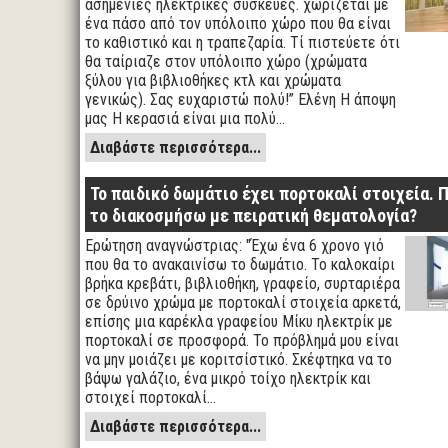
ασημένιες ηλεκτρικές συσκευές. χωρίζεται με
ένα πάσο από τον υπόλοιπο χώρο που θα είναι
το καθιστικό και η τραπεζαρία. Τί πιστεύετε ότι
θα ταίριαζε στον υπόλοιπο χώρο (χρώματα
ξύλου για βιβλιοθήκες κτλ και χρώματα
γενικώς). Σας ευχαριστώ πολύ!” Ελένη Η άποψη
μας Η κερασιά είναι μια πολύ…
Διαβάστε περισσότερα...
Το παιδικό δωμάτιο έχει πορτοκαλί στοιχεία.
το διακοσμήσω με πειρατική θεματολογία?
Ερώτηση αναγνώστριας: "Έχω ένα 6 χρονο γιό
που θα το ανακαινίσω το δωμάτιο. Το καλοκαίρι
βρήκα κρεβάτι, βιβλιοθήκη, γραφείο, συρταριέρα
σε δρύινο χρώμα με πορτοκαλί στοιχεία αρκετά,
επίσης μια καρέκλα γραφείου Μίκυ ηλεκτρίκ με
πορτοκαλί σε προσφορά. Το πρόβλημά μου είναι
να μην μοιάζει με κοριτσίστικό. Σκέφτηκα να το
βάψω γαλάζιο, ένα μικρό τοίχο ηλεκτρίκ και
στοιχεί πορτοκαλί…
Διαβάστε περισσότερα...