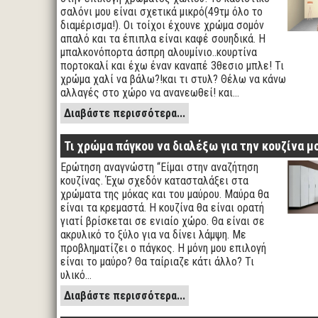
σαλόνι μου είναι σχετικά μικρό(49τμ όλο το
διαμέρισμα!). Οι τοίχοι έχουνε χρώμα σομόν
απαλό και τα έπιπλα είναι καφέ σουηδικά. Η
μπαλκονόπορτα άσπρη αλουμίνιο..κουρτίνα
πορτοκαλί και έχω έναν καναπέ 3θεσιο μπλε! Τι
χρώμα χαλί να βάλω?!και τι στυλ? Θέλω να κάνω
αλλαγές στο χώρο να ανανεωθεί! και…
Διαβάστε περισσότερα...
Τι χρώμα πάγκου να διαλέξω για την κουζίνα μ
Ερώτηση αναγνώστη “Είμαι στην αναζήτηση
κουζίνας. Έχω σχεδόν κατασταλάξει στα
χρώματα της μόκας και του μαύρου. Μαύρα θα
είναι τα κρεμαστά. Η κουζίνα θα είναι ορατή
γιατί βρίσκεται σε ενιαίο χώρο. Θα είναι σε
ακρυλικό το ξύλο για να δίνει λάμψη. Με
προβληματίζει ο πάγκος. Η μόνη μου επιλογή
είναι το μαύρο? Θα ταίριαζε κάτι άλλο? Τι
υλικό…
Διαβάστε περισσότερα...