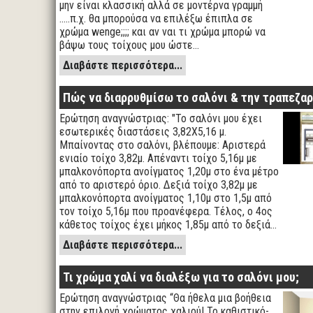
μην είναι κλασσική αλλά σε μοντέρνα γραμμή
.....π.χ. θα μπορούσα να επιλέξω έπιπλα σε
χρώμα wenge;;;; και αν ναι τι χρώμα μπορώ να
βάψω τους τοίχους μου ώστε…
Διαβάστε περισσότερα...
Πώς να διαρρυθμίσω το σαλόνι & την τραπεζαρ
Ερώτηση αναγνώστριας: "Το σαλόνι μου έχει
εσωτερικές διαστάσεις 3,82Χ5,16 μ.
Μπαίνοντας στο σαλόνι, βλέπουμε: Αριστερά
ενιαίο τοίχο 3,82μ. Απέναντι τοίχο 5,16μ με
μπαλκονόπορτα ανοίγματος 1,20μ στο ένα μέτρο
από το αριστερό όριο. Δεξιά τοίχο 3,82μ με
μπαλκονόπορτα ανοίγματος 1,10μ στο 1,5μ από
τον τοίχο 5,16μ που προανέφερα. Τέλος, ο 4ος
κάθετος τοίχος έχει μήκος 1,85μ από το δεξιά…
Διαβάστε περισσότερα...
Τι χρώμα χαλί να διαλέξω για το σαλόνι μου;
Ερώτηση αναγνώστριας “Θα ήθελα μια βοήθεια
στην επιλογή χρώματος χαλιού! Το καθιστικό-