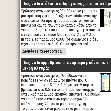
Πώς να διατάξω τα είδη υγιεινής στο μπάνιο μ
Ερώτηση αναγνώστριας “Θα ήθελα να μου πείτε
μια πρόταση για τη διάταξη των ειδών υγιεινής
στο μπάνιο. Θα προτιμούσα ασύμμετρη γωνιακή
μπανιέρα και το πλυντήριο κάπως κάτω από το
νιπτήρα. Σας στέλνω και μια φωτογραφία από το
σχέδιο του μηχανικού Διαστάσεις 2,00μ * 3,00
μέτρα & το παράθυρο 0,80μ (οι σωληνώσεις δεν
έχουν περαστεί ακόμα). Θα εκτιμούσα πολύ…
Διαβάστε περισσότερα...
Πώς να διαρρυθμίσω στενόμακρο μπάνιο με τη
μικρή πλευρά;
Ερώτηση αναγνώστριας: "Θα ήθελα να με
βοηθήσετε να σχεδιάσω το μπάνιο μου. Οι
διαστάσεις είναι 3,00 Χ 1,50 μέτρα. Η πόρτα
βρίσκεται στα 0,5m από το 1,50m και υπάρχει
ένα μικρό παράθυρο ακριβώς απέναντι. Θα ήθελα
να τοποθετήσω και πλυντήριο ρούχων." Η
απάντησή μας: Σύμφωνα με την περιγραφή σας,
το μπάνιο σας είναι μακρόστενο με τη πόρτα