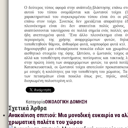
Ο δεύτερος τύπος αφορά στην ανάπτυξη βλάστησης επάνω στον
αυτού του τύπου ονομάζονται και ζωντανοί τοίχοι (l
χαρακτηριστικό του συγκεκριμένου τύπου είναι ότι οι ρί
επάνω στον τοίχο. Συνεπώς δεν χρειάζεται απαραίτητα έ
πλεονέκτημα είναι ότι δεν απαιτείται πολύς χρόνος
αναπτύσσονται ταυτόχρονα σε πολλά σημεία ενός πολλές φο
ήδη ανεπτυγμένα φυτά. ‘Ένα άλλο πλεονέκτημα είναι ό
περιορισμός της χρήσης αναρριχώμενων φυτών, δηλ
τοποθετηθούν θάμνοι, άνθοφόρα φυτά, καρποφόρα φυτά κτλ.
δημιουργηθεί μια ενδιαφέρουσα ποικιλία ειδών και χρωμάτω
αισθητικό στοιχείο της όψης. Ωστόσο, ο ζωντανός τοίχος α
αλλά και τοποθέτηση συστήματος ποτίσματος και τακτικής λί
στην πρώτη λύση των αναρριχώμενων φυτών, τα φυτά ποτίζ
Κατασκευαστικά, οι ζωντανοί τοίχοι αποτελούν προκατασκε
με εσοχές ή κοιλότητες για την τοποθέτηση του χώματος. Τα
των πετασμάτων είναι ποικίλα όπως pvc, πηλός, ανοξ
διογκωμένη πολυστερίνη κτλ.
Κατηγορία
ΟΙΚΟΛΟΓΙΚΗ ΔΟΜΗΣΗ
Σχετικά Άρθρα
Ανακαίνιση σπιτιού: Μια μοναδική ευκαιρία να α
χρωματική παλέτα του χώρου