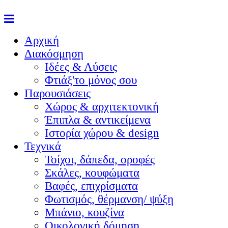
Αρχική
Διακόσμηση
Ιδέες & Λύσεις
Φτιάξ'το μόνος σου
Παρουσιάσεις
Χώρος & αρχιτεκτονική
Έπιπλα & αντικείμενα
Ιστορία χώρου & design
Τεχνικά
Τοίχοι, δάπεδα, οροφές
Σκάλες, κουφώματα
Βαφές, επιχρίσματα
Φωτισμός, θέρμανση/ ψύξη
Μπάνιο, κουζίνα
Οικολογική δόμηση