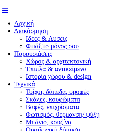
Αρχική
Διακόσμηση
Ιδέες & Λύσεις
Φτιάξ'το μόνος σου
Παρουσιάσεις
Χώρος & αρχιτεκτονική
Έπιπλα & αντικείμενα
Ιστορία χώρου & design
Τεχνικά
Τοίχοι, δάπεδα, οροφές
Σκάλες, κουφώματα
Βαφές, επιχρίσματα
Φωτισμός, θέρμανση/ ψύξη
Μπάνιο, κουζίνα
Οικολογική δόμηση