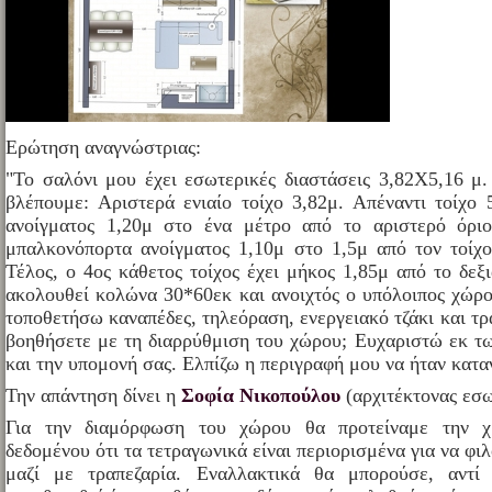
Ερώτηση αναγνώστριας:
"Το σαλόνι μου έχει εσωτερικές διαστάσεις 3,82Χ5,16 μ.
βλέπουμε: Αριστερά ενιαίο τοίχο 3,82μ. Απέναντι τοίχο
ανοίγματος 1,20μ στο ένα μέτρο από το αριστερό όριο
μπαλκονόπορτα ανοίγματος 1,10μ στο 1,5μ από τον τοίχ
Τέλος, ο 4ος κάθετος τοίχος έχει μήκος 1,85μ από το δεξ
ακολουθεί κολώνα 30*60εκ και ανοιχτός ο υπόλοιπος χώρο
τοποθετήσω καναπέδες, τηλεόραση, ενεργειακό τζάκι και τρ
βοηθήσετε με τη διαρρύθμιση του χώρου; Ευχαριστώ εκ τω
και την υπομονή σας. Ελπίζω η περιγραφή μου να ήταν κατα
Την απάντηση δίνει η
Σοφία Νικοπούλου
(αρχιτέκτονας εσ
Για την διαμόρφωση του χώρου θα προτείναμε την χ
δεδομένου ότι τα τετραγωνικά είναι περιορισμένα για να φ
μαζί με τραπεζαρία. Εναλλακτικά θα μπορούσε, αντί