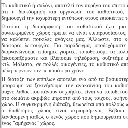
Το καθιστικό ή σαλόνι, αποτελεί τον πυρήνα του σπιτιού
ότι η διακόσμηση και οργάνωση του καθιστικού, 
δημιουργεί την ισχυρότερη εντύπωση στους επισκέπτες τ
Ωστόσο, η διαμόρφωση του καθιστικού έχει μια
συγκεκριμένος χώρος πρέπει να είναι ευπαρουσίαστος,
να καλύπτει ποικίλες ανάγκες μας. Άλλωστε, στο κα
διάφορες λειτουργίες. Για παράδειγμα, υποδεχόμαστ
διοργανώνουμε επίσημες γιορτές, τοποθετούμε τα πολυ
ξεκουραζόμαστε και βλέπουμε τηλεόραση, συζητάμε μ
κτλ. Μάλιστα, σε πολλές οικογένειες, το καθιστικό απ
μέλη περνούν τον περισσότερο χρόνο.
Η διάταξη των επίπλων αποτελεί ένα από τα βασικότερ
μπορούμε να ξεκινήσουμε την ανακαίνιση του καθισ
συχνό λάθος που κάνουν οι χρήστες είναι να τοποθετού
στο δωμάτιο ακριβώς μπροστά από τους τοίχους, αφήνο
χώρο. Η συγκεκριμένη διάταξη, θεωρείται από πολλούς ω
ο διαθέσιμος χώρος είναι περιορισμένος. Βέβαι
λανθασμένη καθώς ο κενός χώρος που δημιουργείται στ
ένας "αμήχανος" χώρος.