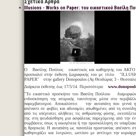
Σχετικά Άρθρα
Illusions - Works on Paper: του εικαστικού Βασίλη Π
Ο Βασίλης Πούλιος εικαστικός και καθηγητής του ΑΚΤΟ 
προσκαλεί στην έκθεση ζωγραφικής του με τίτλο "ILL
PAPER" στην gallery Donopoulos (Αγ.Θεοδώρας 3 - Θεσσαλο
Διάρκεια έκθεσης έως 17/5/14. Περισσότερα:
www.donopoulo
"Το εικαστικό προσκήνιο του Βασίλη Πούλιου διαμορφών
ενδοσκόπηση της ατομικής ταυτότητας μέσα στο περιβάλλ
παρεμβατισμού. Αποκαλύπτει την αυταπάτη που γεννά η
απέναντι σε φοβίες και αδυναμίες απωθημένες από τη συνείδη
από τις υπέρτατες αλήθειες τις ανθρώπινης φύσης, εκτοπίζετα
της στη ψευδαίσθηση μια ασφάλειας παρεχόμενης από την έν
συμβάσεις όπως η οικογένεια ή την προσκόλληση σε υπαρξιακ
η θρησκεία. Η αυταπάτη ως πανοπλία προστασίας απέναντι σ
καθησυχάζει και λυτρώνει, ωστόσο με αντίτιμο την κυριάρ