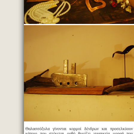
Θαλασσόξυλα γίνονται κορμοί δένδρων και προσελκύουν
κάποιο που στέκεται ορθό θυμίζει γυναικεία μορφή που