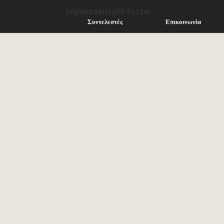
topheaderright footer
Συντελεστές
Επικοινωνία