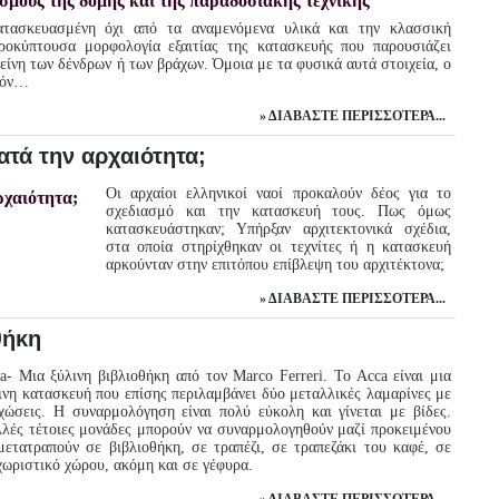
ατασκευασμένη όχι από τα αναμενόμενα υλικά και την κλασσική
ροκύπτουσα μορφολογία εξαιτίας της κατασκευής που παρουσιάζει
είνη των δένδρων ή των βράχων. Όμοια με τα φυσικά αυτά στοιχεία, ο
οϊόν…
ΔΙΑΒΆΣΤΕ ΠΕΡΙΣΣΌΤΕΡΑ...
ατά την αρχαιότητα;
Οι αρχαίοι ελληνικοί ναοί προκαλούν δέος για το
σχεδιασμό και την κατασκευή τους. Πως όμως
κατασκευάστηκαν; Υπήρξαν αρχιτεκτονικά σχέδια,
στα οποία στηρίχθηκαν οι τεχνίτες ή η κατασκευή
αρκούνταν στην επιτόπου επίβλεψη του αρχιτέκτονα;
ΔΙΑΒΆΣΤΕ ΠΕΡΙΣΣΌΤΕΡΑ...
θήκη
a- Μια ξύλινη βιβλιοθήκη από τον Marco Ferreri. To Acca είναι μια
ινη κατασκευή που επίσης περιλαμβάνει δύο μεταλλικές λαμαρίνες με
χώσεις. Η συναρμολόγηση είναι πολύ εύκολη και γίνεται με βίδες.
λές τέτοιες μονάδες μπορούν να συναρμολογηθούν μαζί προκειμένου
μετατραπούν σε βιβλιοθήκη, σε τραπέζι, σε τραπεζάκι του καφέ, σε
χωριστικό χώρου, ακόμη και σε γέφυρα.