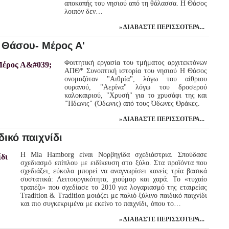
αποκοπής του νησιού από τη θάλασσα. Η Θάσος
λοιπόν δεν…
ΔΙΑΒΆΣΤΕ ΠΕΡΙΣΣΌΤΕΡΑ...
 Θάσου- Μέρος Α'
Φοιτητική εργασία του τμήματος αρχιτεκτόνων
ΑΠΘ* Συνοπτική ιστορία του νησιού Η Θάσος
ονομαζόταν "Αιθρία", λόγω του αίθριου
ουρανού, "Αερίνα" λόγω του δροσερού
καλοκαιριού, "Χρυσή" για το χρυσάφι της και
"Ήδωνις" (Όδωνις) από τους Όδωνες Θράκες.
ΔΙΑΒΆΣΤΕ ΠΕΡΙΣΣΌΤΕΡΑ...
δικό παιχνίδι
Η Mia Hamborg είναι Νορβηγίδα σχεδιάστρια. Σπούδασε
σχεδιασμό επίπλου με ειδίκευση στο ξύλο. Στα προϊόντα που
σχεδιάζει, εύκολα μπορεί να αναγνωρίσει κανείς τρία βασικά
συστατικά: Λειτουργικότητα, χιούμορ και χαρά. Το «τυχαίο
τραπέζι» που σχεδίασε το 2010 για λογαριασμό της εταιρείας
Tradition & Tradition μοιάζει με παλιό ξύλινο παιδικό παιχνίδι
και πιο συγκεκριμένα με εκείνο το παιχνίδι, όπου το…
ΔΙΑΒΆΣΤΕ ΠΕΡΙΣΣΌΤΕΡΑ...