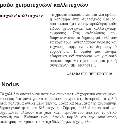
μάδα χειροτεχνών/ καλλιτεχνών
Το χρωματοσκόπιο είναι μια νέα ομάδα,
ή καλύτερα ένας συλλογικός θεσμός,
που σκοπό έχει να την προώθηση κάθε
είδους χειροτεχνίας και καλλιτεχνικής
έκφρασης. Στις εκδηλώσεις που
διοργανώνονται οι δημιουργοί εκθέτουν
τα έργα τους, ανταλλάσουν γνώσεις και
τεχνικές, συμμετέχουν σε δημιουργικά
εργαστήρια. Η ομάδα μας φάνηκε
εξαιρετικά ενδιαφέρουσα και για αυτό
αποφασίσαμε να ζητήσουμε μια μικρή
συνέντευξη. dB: Μιλήστε…
ΔΙΑΒΆΣΤΕ ΠΕΡΙΣΣΌΤΕΡΑ...
α Nodus
Το χαλί δεν αποτελούσε ποτέ ένα αποκλειστικά χρηστικό αντικείμενο,
προορισμένο μόνο για να το πατούν οι χρήστες. Ιστορικά, τα χαλιά
ήταν πολύτιμα αντικείμενα τέχνης, μοναδικά δείγματα της ανθρώπινης
δημιουργικότητας και δεξιοτεχνίας. Σήμερα, πολλοί εικαστικοί και
σχεδιαστές βλέπουν στο χαλί κάτι περισσότερο από ένα χρηστικό
αντικείμενο. Βλέπουν έναν ιδανικό καμβά για την αποτύπωση
φωτογραφιών, γραφιστικών σχεδίων, έργων τέχνης κλπ.