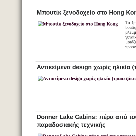
Μπουτίκ ξενοδοχείο στο Hong Ko
Το ξε
bouti
βλέμ
γυναί
μοιάζ
προαν
Αντικείμενα design χωρίς ηλικία (
Donner Lake Cabins: πέρα από το
παραδοσιακής τεχνικής