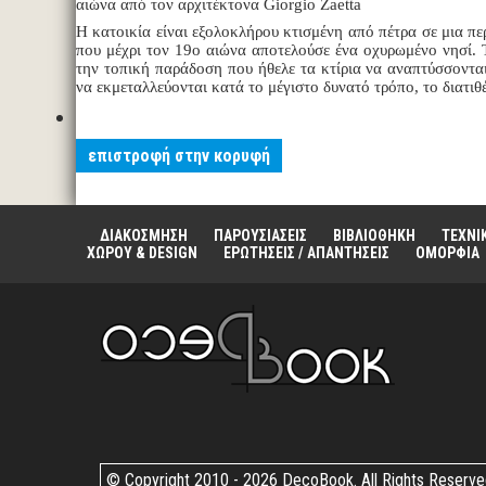
αιώνα από τον αρχιτέκτονα Giorgio Zaetta
Η κατοικία είναι εξολοκλήρου κτισμένη από πέτρα σε μια πε
που μέχρι τον 19ο αιώνα αποτελούσε ένα οχυρωμένο νησί. 
την τοπική παράδοση που ήθελε τα κτίρια να αναπτύσσονται
να εκμεταλλεύονται κατά το μέγιστο δυνατό τρόπο, το διατιθ
επιστροφή στην κορυφή
ΔΙΑΚΟΣΜΗΣΗ
ΠΑΡΟΥΣΙΑΣΕΙΣ
ΒΙΒΛΙΟΘΗΚΗ
ΤΕΧΝΙ
ΧΩΡΟΥ & DESIGN
ΕΡΩΤΗΣΕΙΣ / ΑΠΑΝΤΗΣΕΙΣ
ΟΜΟΡΦΙΑ
© Copyright 2010 -
2026 DecoBook. All Rights Reserv