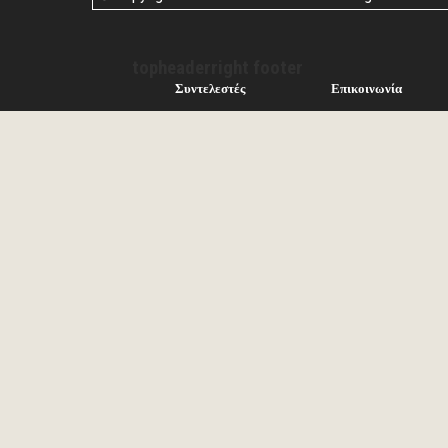
topheaderright footer
Συντελεστές
Επικοινωνία