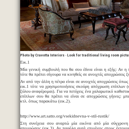
Photo by Cravotta Interiors
-
Look for traditional living room pict
Εικ.1
Μία γενική συμβουλή που θα σου έδινα είναι η εξής: Αν η 
τότε θα πρέπει σίγουρα να κινηθείς σε ανοιχτές αποχρώσεις ξ
Αν από την άλλη η πέτρα είναι σε ανοιχτές αποχρώσεις όπω
εικ.1 τότε να χρησιμοποιήσεις σκούρη απόχρωση επίπλων 
ξύλου αναφέρομαι). Για να πετύχεις ένα χαλαρωτικό καθιστ
επίπλων σου θα πρέπει να είναι σε αποχρώσεις γήινες: μπ
κτλ. όπως παρακάτω (εικ.2).
http://www.art.satto.org/vsekidnevna-v-stil-rustik/
Στη συνέχεια σου αναρτώ μία εικόνα από μία σύγχρονη 
αποχρώσεις (εικ.3). Αν παρόλα αυτά επιμένεις στους έντον