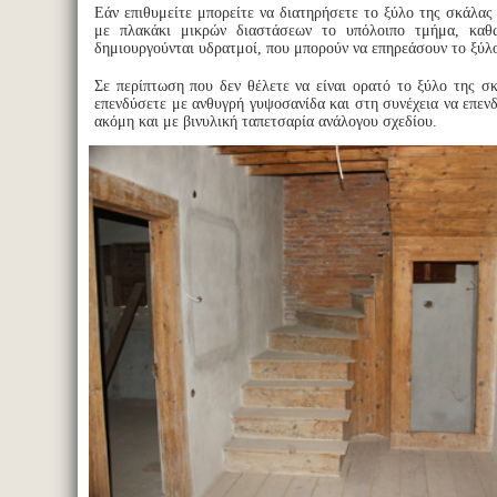
Εάν επιθυμείτε μπορείτε να διατηρήσετε το ξύλο της σκάλας
με πλακάκι μικρών διαστάσεων το υπόλοιπο τμήμα, κα
δημιουργούνται υδρατμοί, που μπορούν να επηρεάσουν το ξύλ
Σε περίπτωση που δεν θέλετε να είναι ορατό το ξύλο της σκ
επενδύσετε με ανθυγρή γυψοσανίδα και στη συνέχεια να επεν
ακόμη και με βινυλική ταπετσαρία ανάλογου σχεδίου.