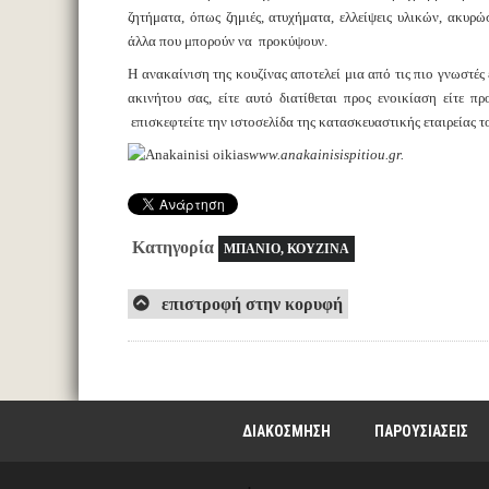
ζητήματα, όπως ζημιές, ατυχήματα, ελλείψεις υλικών, ακυρ
άλλα που μπορούν να προκύψουν.
Η ανακαίνιση της κουζίνας αποτελεί μια από τις πιο γνωστέ
ακινήτου σας, είτε αυτό διατίθεται προς ενοικίαση είτε 
επισκεφτείτε την ιστοσελίδα της κατασκευαστικής εταιρείας
www.anakainisispitiou.gr.
Κατηγορία
ΜΠΑΝΙΟ, ΚΟΥΖΙΝΑ
επιστροφή στην κορυφή
ΔΙΑΚΟΣΜΗΣΗ
ΠΑΡΟΥΣΙΑΣΕΙΣ