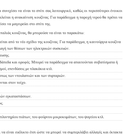
 συνεχίσει να είναι το σπίτι σας λειτουργικό, καθώς οι περισσότεροι ένοικοι
τελείται η ανακαίνιση κουζίνας. Για παράδειγμα η παροχή νερού θα πρέπει να
σει να μαγειρεύει στο σπίτι της.
παλιάς κουζίνας, θα μπορούσε να είναι το παρακάτω:
αι από το νέο σχέδιο της κουζίνας. Για παράδειγμα, η καινούργια κουζίνα
αλλαγή των θέσεων των ηλεκτρικών συσκευών.
ευσης.
δάπεδα και οροφές. Μπορεί να παράδειγμα να απαιτούνται σοβατίσματα ή
οί, επενδύσεις με πλακάκια κτλ.
όπως των ντουλαπιών και των συρταριών.
νται στον τοίχο.
κών εγκαταστάσεων.
ς.
λυντηρίου πιάτων, του φούρνου μικροκυμάτων, του ψυγείου κτλ.
 να είναι ευέλικτο έτσι ώστε να μπορεί να συμπεριλάβει αλλαγές και έκτακτα