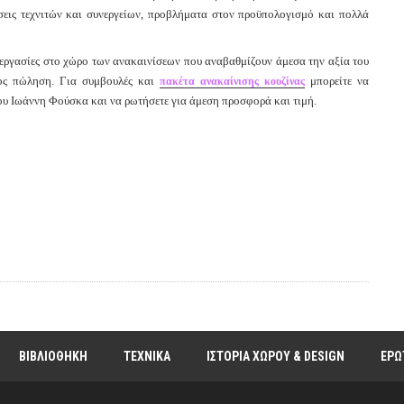
ώσεις τεχνιτών και συνεργείων, προβλήματα στον προϋπολογισμό και πολλά
ς εργασίες στο χώρο των ανακαινίσεων που αναβαθμίζουν άμεσα την αξία του
προς πώληση. Για συμβουλές και
μπορείτε να
πακέτα ανακαίνισης κουζίνας
 του Ιωάννη Φούσκα και να ρωτήσετε για άμεση προσφορά και τιμή.
ΒΙΒΛΙΟΘΗΚΗ
ΤΕΧΝΙΚΑ
ΙΣΤΟΡΙΑ ΧΩΡΟΥ & DESIGN
ΕΡΩ