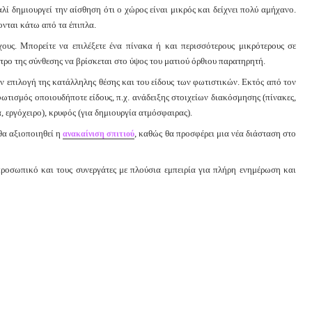
λί δημιουργεί την αίσθηση ότι ο χώρος είναι μικρός και δείχνει πολύ αμήχανο.
ονται κάτω από τα έπιπλα.
χους. Μπορείτε να επιλέξετε ένα πίνακα ή και περισσότερους μικρότερους σε
τρο της σύνθεσης να βρίσκεται στο ύψος του ματιού όρθιου παρατηρητή.
 επιλογή της κατάλληλης θέσης και του είδους των φωτιστικών. Εκτός από τον
φωτισμός οποιουδήποτε είδους, π.χ. ανάδειξης στοιχείων διακόσμησης (πίνακες,
α, εργόχειρο), κρυφός (για δημιουργία ατμόσφαιρας).
θα αξιοποιηθεί η
, καθώς θα προσφέρει μια νέα διάσταση στο
ανακαίνιση σπιτιού
ροσωπικό και τους συνεργάτες με πλούσια εμπειρία για πλήρη ενημέρωση και