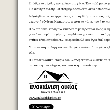
Επιλέξτε το μέγεθος των χαλιών στο χώρο. Ένα πολύ μικρό χα
Για αίσθηση άνεσης και ευρυχωρίας επιλέξτε χαλιά που εκτείν
Ασχοληθείτε με τα έργα τέχνης και τη θέση τους στους τοί
αρμονική σύνθεση. Κρεμάστε τους ώστε το κέντρο του ή το κέν
Η σωστή τοποθέτηση των επίπλων συμπληρώνεται τέλος με την
γενικό φωτισμό του χώρου, σκεφθείτε αν χρειάζεται τοπικός 
αντίκες κλπ), εργασίας, π.χ. επιτραπέζιες λάμπες 9για διάβασμ
Με τη σωστή επιλογή και τοποθέτηση επίπλων στους χώρους 
χώρο.
Η κατασκευαστική εταιρία του Ιωάννη Φούσκα διαθέτει το π
υλοποίηση μιας πλήρους και υπεύθυνης ανακαίνισης.
www.anakainisispitiou.gr