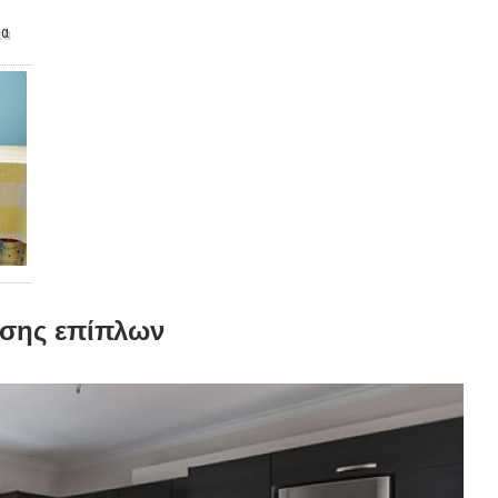
έα
ησης επίπλων