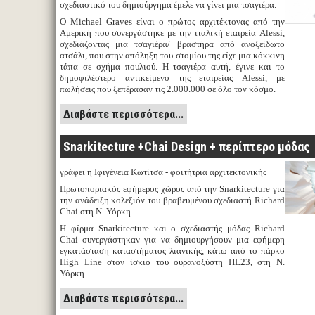
σχεδιαστικό του δημιούργημα έμελε να γίνει μια τσαγιέρα.
Ο Michael Graves είναι ο πρώτος αρχιτέκτονας από την
Αμερική που συνεργάστηκε με την ιταλική εταιρεία Alessi,
σχεδιάζοντας μια τσαγιέρα/ βραστήρα από ανοξείδωτο
ατσάλι, που στην απόληξη του στομίου της είχε μια κόκκινη
τάπα σε σχήμα πουλιού. Η τσαγιέρα αυτή, έγινε και το
δημοφιλέστερο αντικείμενο της εταιρείας Alessi, με
πωλήσεις που ξεπέρασαν τις 2.000.000 σε όλο τον κόσμο.
Διαβάστε περισσότερα...
Snarkitecture +Chai Design + περίπτερο μόδας
γράφει η Ιφιγένεια Κωτίτσα - φοιτήτρια αρχιτεκτονικής
Πρωτοποριακός εφήμερος χώρος από την Snarkitecture για
την ανάδειξη κολεξιόν του βραβευμένου σχεδιαστή Richard
Chai στη Ν. Υόρκη.
Η φίρμα Snarkitecture και ο σχεδιαστής μόδας Richard
Chai συνεργάστηκαν για να δημιουργήσουν μια εφήμερη
εγκατάσταση καταστήματος λιανικής, κάτω από το πάρκο
High Line στον ίσκιο του ουρανοξύστη HL23, στη Ν.
Υόρκη.
Διαβάστε περισσότερα...