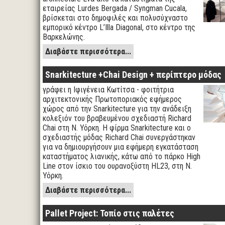
εταιρείας Lurdes Bergada / Syngman Cucala,
βρίσκεται στο δημοφιλές και πολυσύχναστο
εμπορικό κέντρο L’Illa Diagonal, στο κέντρο της
Βαρκελώνης.
Διαβάστε περισσότερα...
Snarkitecture +Chai Design + περίπτερο μόδας
γράφει η Ιφιγένεια Κωτίτσα - φοιτήτρια
αρχιτεκτονικής Πρωτοποριακός εφήμερος
χώρος από την Snarkitecture για την ανάδειξη
κολεξιόν του βραβευμένου σχεδιαστή Richard
Chai στη Ν. Υόρκη. Η φίρμα Snarkitecture και ο
σχεδιαστής μόδας Richard Chai συνεργάστηκαν
για να δημιουργήσουν μια εφήμερη εγκατάσταση
καταστήματος λιανικής, κάτω από το πάρκο High
Line στον ίσκιο του ουρανοξύστη HL23, στη Ν.
Υόρκη.
Διαβάστε περισσότερα...
Pallet Project: Τοπίο στις παλέτες