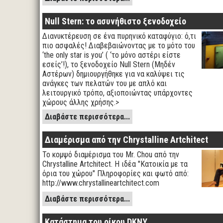
Null Stern: το ασυνήθιστο ξενοδοχείο
Διανυκτέρευση σε ένα πυρηνικό καταφύγιο: ό,τι
πιο ασφαλές! Διαβεβαιώνοντας με το μότο του
‘the only star is you’ ( ‘το μόνο αστέρι είστε
εσείς’!), το ξενοδοχείο Null Stern (Μηδέν
Αστέρων) δημιουργήθηκε για να καλύψει τις
ανάγκες των πελατών του με απλό και
λειτουργικό τρόπο, αξιοποιώντας υπάρχοντες
χώρους άλλης χρήσης.>
Διαβάστε περισσότερα...
Διαμέρισμα από την Chrystalline Artchitect
Το κομψό διαμέρισμα του Mr. Chou από την
Chrystalline Artchitect. Η ιδέα "Κατοικία με τα
όρια του χώρου" Πληροφορίες και φωτό από:
http://www.chrystallineartchitect.com
Διαβάστε περισσότερα...
Κατάστημα του οίκου DKNY