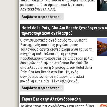
studio Fougeron Architecture τιμήθηκε πρόσφατα
με έπαινο από το Αμερικανικό Ινστιτούτο
Αρχιτεκτόνων (AIACC).
Διαβάστε περισσότερα...
Hotel de la Paix, Cha Am Beach: ξενοδοχειακό
πρωτοποριακού σχεδιασμού
Ο αντισυμβατικός σχεδιασμός του Duangrit
Bunnag, ενός από τους μεγαλύτερους
Ταϊλανδούς αρχιτέκτονες αναμειγνύεται με τη
σύγχρονη πολυτέλεια και τη γαλήνια
παραθαλάσσια τοποθεσία, σε απόσταση μόλις
δύο ωρών από την πρωτεύουσα Bangkok. Το
αποτέλεσμα είναι η δημιουργία του Hotel de la
Paix, Cha Am Beach στο Hua Hin, ενός
συγκροτήματος, όπου η διαμονή αποτελεί
μοναδική εμπειρία. Η έκπληξη ξεκινά…
Διαβάστε περισσότερα...
Tapas Bar στην Αλεξανδρούπολη
Το Alma tapas bar σχεδιάστηκε και υλοποιήθηκε