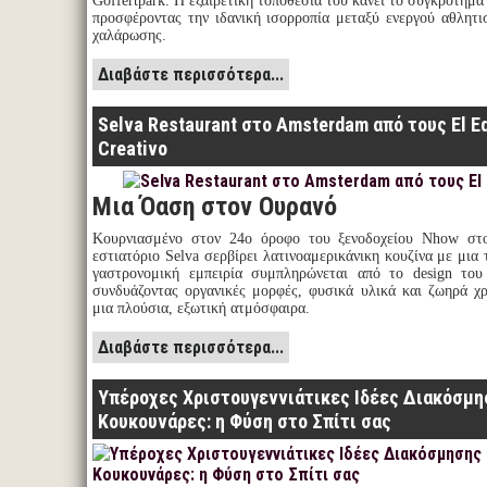
Goffertpark. Η εξαιρετική τοποθεσία του κάνει το συγκρότημα 
προσφέροντας την ιδανική ισορροπία μεταξύ ενεργού αθλητι
χαλάρωσης.
Διαβάστε περισσότερα...
Selva Restaurant στο Amsterdam από τους El E
Creativo
Μια Όαση στον Ουρανό
Κουρνιασμένο στον 24ο όροφο του ξενοδοχείου Nhow στ
εστιατόριο Selva σερβίρει λατινοαμερικάνικη κουζίνα με μια 
γαστρονομική εμπειρία συμπληρώνεται από το design του 
συνδυάζοντας οργανικές μορφές, φυσικά υλικά και ζωηρά χ
μια πλούσια, εξωτική ατμόσφαιρα.
Διαβάστε περισσότερα...
Υπέροχες Χριστουγεννιάτικες Ιδέες Διακόσμη
Κουκουνάρες: η Φύση στο Σπίτι σας