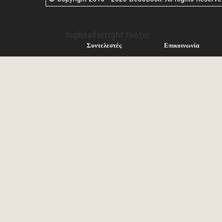
topheaderright footer
Συντελεστές
Επικοινωνία