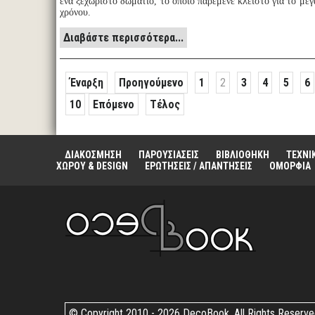
ένα ξεχωριστό δωμάτιο, το οποίο παρέμενε κλειστό για το με
χρόνου.
Διαβάστε περισσότερα...
Έναρξη
Προηγούμενο
1
2
3
4
5
6
10
Επόμενο
Τέλος
ΔΙΑΚΟΣΜΗΣΗ
ΠΑΡΟΥΣΙΑΣΕΙΣ
ΒΙΒΛΙΟΘΗΚΗ
ΤΕΧΝΙ
ΧΩΡΟΥ & DESIGN
ΕΡΩΤΗΣΕΙΣ / ΑΠΑΝΤΗΣΕΙΣ
ΟΜΟΡΦΙΑ
© Copyright 2010 -
2026 DecoBook. All Rights Reserv