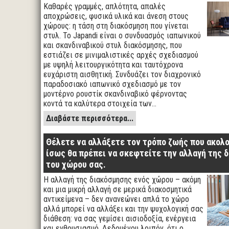
Καθαρές γραμμές, απλότητα, απαλές
αποχρώσεις, φυσικά υλικά και άνεση στους
χώρους: η τάση στη διακόσμηση που γίνεται
στυλ. Το Japandi είναι ο συνδυασμός ιαπωνικού
και σκανδιναβικού στυλ διακόσμησης, που
εστιάζει σε μινιμαλιστικές αρχές σχεδιασμού
με υψηλή λειτουργικότητα και ταυτόχρονα
ευχάριστη αισθητική. Συνδυάζει τον διαχρονικό
παραδοσιακό ιαπωνικό σχεδιασμό με τον
μοντέρνο ρουστίκ σκανδιναβικό φέρνοντας
κοντά τα καλύτερα στοιχεία των…
Διαβάστε περισσότερα...
Θέλετε να αλλάξετε τον τρόπο ζωής που ακολο
ίσως θα πρέπει να σκεφτείτε την αλλαγή της 
του χώρου σας.
Η αλλαγή της διακόσμησης ενός χώρου – ακόμη
και μια μικρή αλλαγή σε μερικά διακοσμητικά
αντικείμενα – δεν ανανεώνει απλά το χώρο
αλλά μπορεί να αλλάξει και την ψυχολογική σας
διάθεση: να σας γεμίσει αισιοδοξία, ενέργεια
και ενθουσιασμό. Δεδομένου λοιπόν, ότι ο