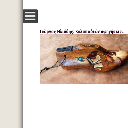
Γιώργος Ηλιάδης: Καλαποδιών αφηγήσεις…