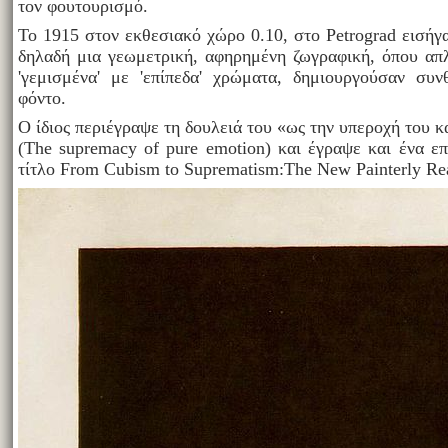
τον φουτουρισμό.
Το 1915 στον εκθεσιακό χώρο 0.10, στο Petrograd εισήγ
δηλαδή μια γεωμετρική, αφηρημένη ζωγραφική, όπου απ
'γεμισμένα' με 'επίπεδα' χρώματα, δημιουργούσαν συ
φόντο.
Ο ίδιος περιέγραψε τη δουλειά του «ως την υπεροχή του 
(The supremacy of pure emotion) και έγραψε και ένα επ
τίτλο From Cubism to Suprematism:The New Painterly Rea