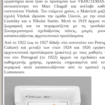
εργαστήρια αυτά ήταν οι προπομποί των VKHUTEMAS. 
αντικατέστησε τον Marc Chagall και ανέλαβε καθ
ινστιτούτου Vitebsk. Τον επόμενο χρόνο, ο Malevich μαζ
σχολή Vitebsk ιδρύσαν την ομάδα Unοvis, με την οπο
Lissitzky και ο Nikolai Suetin. Μετά το 1919 άρχισε 
ζωγραφική και να πειραματίζεται με τις τρισδιά
Σουπρεματισμού σχεδιάζοντας πόλεις, μικρές μον
κατασκευάζοντας αρχιτεκτονικά προπλάσματα.
Από το 1922 έως το 1927 δίδαξε στο ινστιτούτο του Petrogra
Culture) και μεταξύ των ετών 1924 και 1926 εργάσ
αρχιτεκτονικά προπλάσματα (μακέτες) με τους μαθητές
του στο Petrograd (το 1922) άρχισε να σχεδιάσει και
καθημερινής χρήσης, εμφανώς επηρεασμένα από το
κεραμικά αυτά κατασκευάζονταν από το κρατικό ε
Lomonοsov.