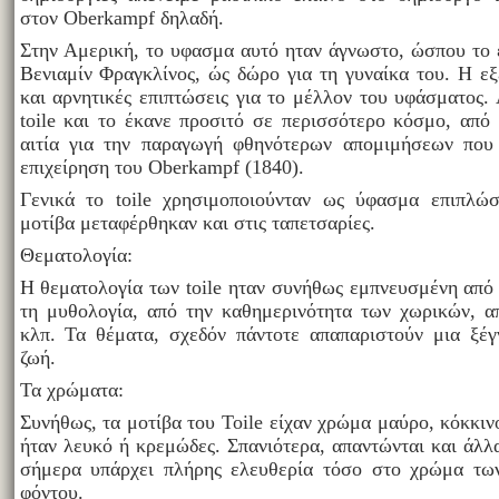
στον Oberkampf δηλαδή.
Στην Αμερική, το υφασμα αυτό ηταν άγνωστο, ώσπου το 
Βενιαμίν Φραγκλίνος, ώς δώρο για τη γυναίκα του. Η εξέ
και αρνητικές επιπτώσεις για το μέλλον του υφάσματος. 
toile και το έκανε προσιτό σε περισσότερο κόσμο, από
αιτία για την παραγωγή φθηνότερων απομιμήσεων που 
επιχείρηση του Oberkampf (1840).
Γενικά το toile χρησιμοποιούνταν ως ύφασμα επιπλώ
μοτίβα μεταφέρθηκαν και στις ταπετσαρίες.
Θεματολογία:
Η θεματολογία των toile ηταν συνήθως εμπνευσμένη από 
τη μυθολογία, από την καθημερινότητα των χωρικών, α
κλπ. Τα θέματα, σχεδόν πάντοτε απαπαριστούν μια ξέγ
ζωή.
Τα χρώματα:
Συνήθως, τα μοτίβα του Toile είχαν χρώμα μαύρο, κόκκιν
ήταν λευκό ή κρεμώδες. Σπανιότερα, απαντώνται και άλ
σήμερα υπάρχει πλήρης ελευθερία τόσο στο χρώμα τω
φόντου.