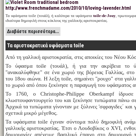
http://www.frenchmadame.com/2010/10/loving-lavender.html
Τα υφάσματα toile (τουάλ), ή καλύτερα τα υφάσματα
toile-de-Jouy
, πρωτοεμφα
ιδιαίτερα δημοφιλή στους κύκλους της γαλλικής αριστοκρατίας.
Διαβάστε περισσότερα...
Τα αριστοκρατικά υφάσματα toile
Aπό τη γαλλική αριστοκρατία, στις αποικίες του Νέου Κό
Το ύφασμα toile (τουάλ), ή για την ακρίβεια το ύ
"ανακαλύφθηκε" σε ένα χωριό της βόρειας Γαλλίας, στο 
του 18ου αιώνα. Η λεξη toile, σημαίνει "ρουχο" στα γαλλ
το χωριό από όπου ξεκίνησε η παραγωγή του υφάσματος α
Το 1760, ο Christophe-Philippe Oberkampf ίδρυσε
κλωστουφαντουργείο του και ξεκίνησε τυπώματα πάνω σ
Άρχικά τα τυπώματα γίνονταν με ξύλινες 'σφραγιδες΄ και γ
σχετικά μικρό μέγεθος.
Τα υφάσματα toile έγιναν σύντομα πολύ δημοφιλή ανάμ
γαλλικής αριστοκρατίας. Έτσι ο Λουδοβίκος ο XVI, ενθου
δημιουργίες απένειμε βασιλικό έπαινο στο δημιουργό