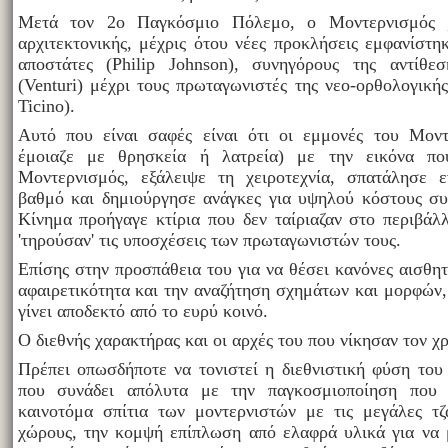
Μετά τον 2ο Παγκόσμιο Πόλεμο, ο Μοντερνισμός ,
αρχιτεκτονικής, μέχρις ότου νέες προκλήσεις εμφανίστη
αποστάτες (Philip Johnson), συνηγόρους της αντίθε
(Venturi) μέχρι τους πρωταγωνιστές της νεο-ορθολογικής
Ticino).
Αυτό που είναι σαφές είναι ότι οι εμμονές του Μον
έμοιαζε με θρησκεία ή λατρεία) με την εικόνα πο
Μοντερνισμός, εξάλειψε τη χειροτεχνία, σπατάλησε 
βαθμό και δημιούργησε ανάγκες για υψηλού κόστους σ
Κίνημα προήγαγε κτίρια που δεν ταίριαζαν στο περιβάλ
'τηρούσαν' τις υποσχέσεις των πρωταγωνιστών τους.
Επίσης στην προσπάθεια του για να θέσει κανόνες αισθητ
αφαιρετικότητα και την αναζήτηση σχημάτων και μορφών,
γίνει αποδεκτό από το ευρύ κοινό.
Ο διεθνής χαρακτήρας και οι αρχές του που νίκησαν τον χ
Πρέπει οπωσδήποτε να τονιστεί η διεθνιστική φύση το
που συνάδει απόλυτα με την παγκοσμιοποίηση που 
καινοτόμα σπίτια των μοντερνιστών με τις μεγάλες τζ
χώρους, την κομψή επίπλωση από ελαφρά υλικά για να 