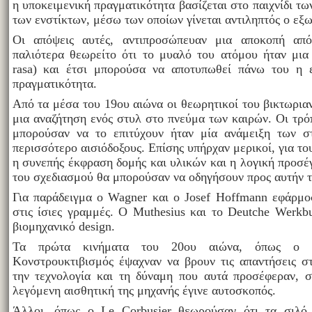
η υποκειμενική πραγματικότητα βασίζεται στο παιχνίδι τ
των ενστίκτων, μέσω των οποίων γίνεται αντιληπτός ο εξ
Οι απόψεις αυτές, αντιπροσώπευαν μια αποκοπή απ
παλιότερα θεωρείτο ότι το μυαλό του ατόμου ήταν μια
rasa) και έτσι μπορούσα να αποτυπωθεί πάνω του η 
πραγματικότητα.
Από τα μέσα του 19ου αιώνα οι θεωρητικοί του βικτωρια
μια αναζήτηση ενός στυλ στο πνεύμα των καιρών. Οι τρόπ
μπορούσαν να το επιτύχουν ήταν μία ανάμειξη των σ
περισσότερο αισιόδοξους. Επίσης υπήρχαν μερικοί, για του
η συνεπής έκφραση δομής και υλικών και η λογική προσ
του σχεδιασμού θα μπορούσαν να οδηγήσουν προς αυτήν τ
Για παράδειγμα ο Wagner και ο Josef Hoffmann εφάρμο
στις ίσιες γραμμές. Ο Muthesius και το Deutche Werk
βιομηχανικό design.
Τα πρώτα κινήματα του 20ου αιώνα, όπως ο 
Κονστρουκτιβισμός έψαχναν να βρουν τις απαντήσεις στ
την τεχνολογία και τη δύναμη που αυτά προσέφεραν, σ
λεγόμενη αισθητική της μηχανής έγινε αυτοσκοπός.
Άλλοι, όπως ο Le Corbusier θεωρούσαν ότι τα σιλό 