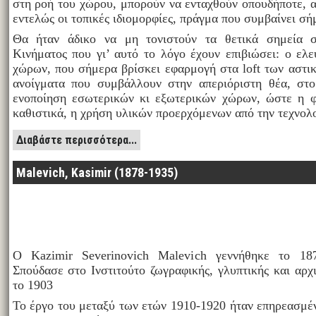
στη ροή του χώρου, μπορούν να ενταχθούν οπουδήποτε, α
εντελώς οι τοπικές ιδιομορφίες, πράγμα που συμβαίνει σή
Θα ήταν άδικο να μη τονιστούν τα θετικά σημεία στ
Κινήματος που γι’ αυτό το λόγο έχουν επιβιώσει: ο ελ
χώρων, που σήμερα βρίσκει εφαρμογή στα loft των αστι
ανοίγματα που συμβάλλουν στην απεριόριστη θέα, στ
ενοποίηση εσωτερικών κι εξωτερικών χώρων, ώστε η φ
καθιστικά, η χρήση υλικών προερχόμενων από την τεχνολο
Διαβάστε περισσότερα...
Malevich, Kasimir (1878-1935)
Ο Kazimir Severinovich Malevich γεννήθηκε το 18
Σπούδασε στο Ινστιτούτο ζωγραφικής, γλυπτικής και αρχ
το 1903
Το έργο του μεταξύ των ετών 1910-1920 ήταν επηρεασμέ