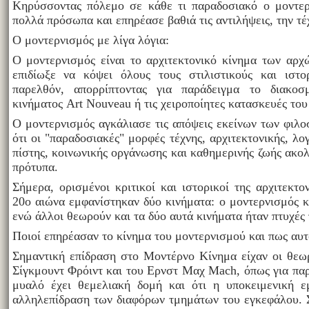
Κηρύσσοντας πόλεμο σε κάθε τι παραδοσιακό ο μοντερ
πολλά πρόσωπα και επηρέασε βαθιά τις αντιλήψεις, την τέ
Ο μοντερνισμός με λίγα λόγια:
Ο μοντερνισμός είναι το αρχιτεκτονικό κίνημα των αρ
επιδίωξε να κόψει όλους τους στιλιστικούς και ιστ
παρελθόν, απορρίπτοντας για παράδειγμα το διακοσ
κινήματος Art Nouveau ή τις χειροποίητες κατασκευές του 
Ο μοντερνισμός αγκάλιασε τις απόψεις εκείνων των φιλ
ότι οι "παραδοσιακές" μορφές τέχνης, αρχιτεκτονικής, λο
πίστης, κοινωνικής οργάνωσης και καθημερινής ζωής ακ
πρότυπα.
Σήμερα, ορισμένοι κριτικοί και ιστορικοί της αρχιτεκτο
20ο αιώνα εμφανίστηκαν δύο κινήματα: ο μοντερνισμός κ
ενώ άλλοι θεωρούν και τα δύο αυτά κινήματα ήταν πτυχές 
Ποιοί επηρέασαν το κίνημα του μοντερνισμού και πως αυ
Σημαντική επίδραση στο Μοντέρνο Κίνημα είχαν οι θεωρ
Σίγκμουντ Φρόιντ και του Ερνστ Μαχ Mach, όπως για παρ
μυαλό έχει θεμελιακή δομή και ότι η υποκειμενική εμ
αλληλεπίδραση των διαφόρων τμημάτων του εγκεφάλου. 