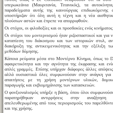
υπερωκεάνια (Μαυριτανία, Τιτανικός), τα αυτοκίνητ
παραδείγματα αυτής της καινούργιας επιδιωκόμενης 
υποστήριζαν ότι όλη αυτή η τέχνη και η νέα αισθητικ
πλούσιων αστών και έπρεπε να απορριφθούν.
Οι στόχοι, οι φιλοδοξίες και οι προσδοκίες ενός κινήματος
Οι στόχοι του μοντερνισμού ήταν ριζοσπαστικοί και για 
καταπίεση του διάκοσμου και των ιστορικών στυλ, αν
διακήρυξη της αντικειμενικότητας και την εξέλιξη τ
μεθόδων δόμησης.
Κάποια ρεύματα μέσα στο Μοντέρνο Κίνημα, όπως το De
αφαιρετικότητα και την αγνότητα της έκφρασης και εν
απλές γραμμές. Επίσης υπήρχαν διάφορες άλλες απόψεις
αλλά ουσιαστικά όλες συμφωνούσαν στην ανάγκη για 
απαιτήσεις με τη χρήση μοντέρνων υλικών, δομικ
παραγωγής και εκβιομηχάνισης των κατασκευών.
Ο φονξιοναλισμός υπήρξε η βάση, όπου όλοι συμφωνούσ
παρατηρήθηκαν αντιρρήσεις στην αναζήτηση μ
απελευθερωμένης από τους περιορισμούς του παρελθόντο
και της χρήσης.