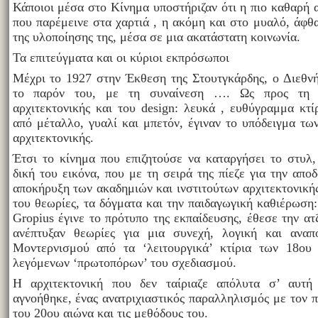
Κάποιοι μέσα στο Κίνημα υποστήριζαν ότι η πιο καθαρή α
που παρέμεινε στα χαρτιά , η ακόμη και στο μυαλό, άφθα
της υλοποίησης της, μέσα σε μια ακατάστατη κοινωνία.
Τα επιτεύγματα και οι κύριοι εκπρόσωποι
Μέχρι το 1927 στην Έκθεση της Στουτγκάρδης, ο Διεθν
το παρόν του, με τη συναίνεση …. Ως προς τη 
αρχιτεκτονικής και του design: λευκά , ευθύγραμμα κτ
από μέταλλο, γυαλί και μπετόν, έγιναν το υπόδειγμα τω
αρχιτεκτονικής.
Έτσι το κίνημα που επιζητούσε να καταργήσει το στυλ
δική του εικόνα, που με τη σειρά της πίεζε για την απο
αποκήρυξη των ακαδημιών και ινστιτούτων αρχιτεκτονικής
του θεωρίες, τα δόγματα και την παιδαγωγική καθιέρωση:
Gropius έγινε το πρότυπο της εκπαίδευσης, έθεσε την ατ
ανέπτυξαν θεωρίες για μια συνεχή, λογική και αναπ
Μοντερνισμού από τα ‘λειτουργικά’ κτίρια των 18ου
λεγόμενων ‘πρωτοπόρων’ του σχεδιασμού.
Η αρχιτεκτονική που δεν ταίριαζε απόλυτα σ’ αυτή 
αγνοήθηκε, ένας ανατριχιαστικός παραλληλισμός με τον 
του 20ου αιώνα και τις μεθόδους του.